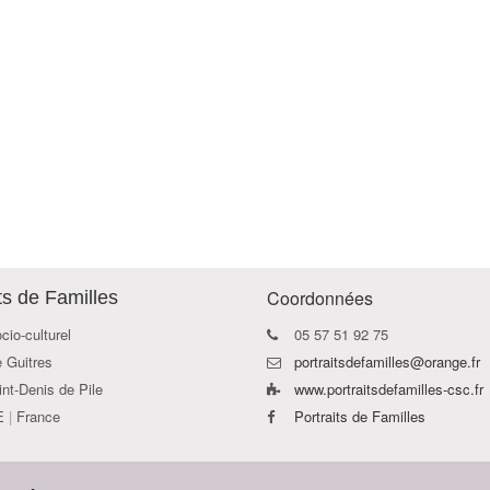
Coordonnées
ts de Familles
cio-culturel
05 57 51 92 75
e Guitres
portraitsdefamilles@orange.fr
nt-Denis de Pile
www.portraitsdefamilles-csc.fr
E
|
France
Portraits de Familles