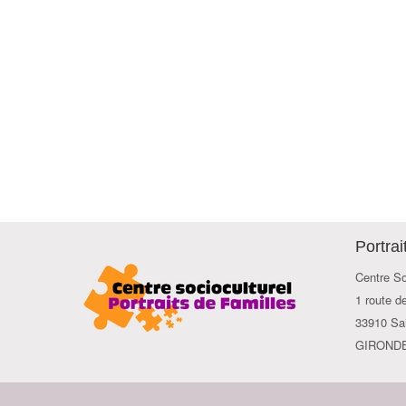
Portrai
Centre So
1 route d
33910 Sai
GIROND